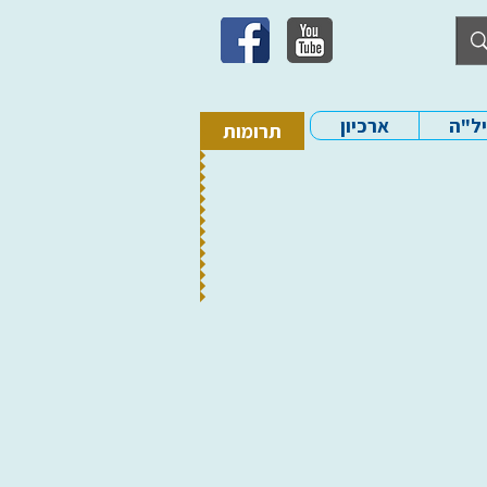
יל"ה
ארכיון
תרומות