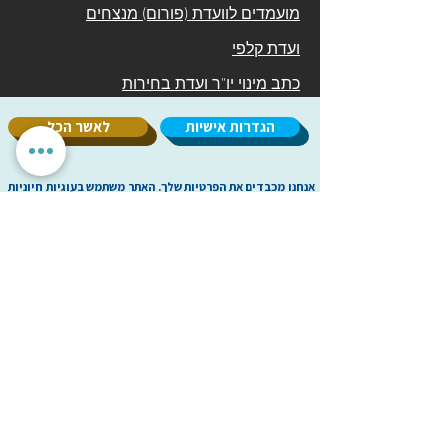
מועמדים לוועדת (פורום) מנצחים
ועדת קלפי
כתב מינוי יו"ר ועדת בחירות
הגדרות אישיות
לאשר הכל
אנחנו מכבדים את הפרטיות שלך. האתר משתמש בעוגיות חיוניות
לתפקוד תקין, וכן בעוגיות נוספות לשיפור חוויית השימוש וניתוח
אנונימי. איננו מציגים פרסומות ואיננו משתפים מידע עם
מפרסמים. ניתן לבחור אילו עוגיות לאפשר.
עמותת
מיל"ה
-
מ
רכז
י
שראלי
למקהלות וחבורות זמר
milachoirs.com
הצהרת נגישות
|
הצהרת פרטיות
בתמיכת משרד
התרבות והספורט