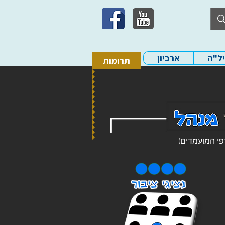
יל"ה
ארכיון
תרומות
פי המועמדים)