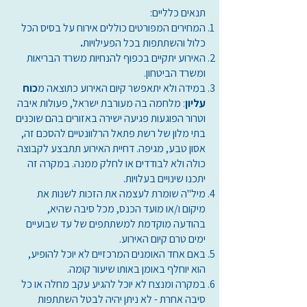
תנאים כלליים:
המחירים המפורטים כוללים אירוח על בסיס הכל
כלול והשתתפות בכל הפעילויות
.
האירוע יתקיים בכפוף להנחיות משרד הבריאות
ומשרד הביטחון.
במידה ולא יתאפשר קיום האירוע כתוצאה מ
כוח
עליון
: מלחמה בה מעורבת ישראל, פעולות איבה
וטרור הפוגעות פגיעה ישירה באזורים בהם שוכנים
בתי מלון של רשת פתאל הרלוונטיים להסכם זה,
אסון טבע, מגיפה. דחיית האירוע תתבצע לקבוצה
כולה ולא לבודדים או לחלק ממנה. במקרה זה
יתכנו שינויים בעלויות.
מיל"ה שומרת לעצמה את הזכות לשנות את
מיקום ו/או מועד הכנס, מכל סיבה שהיא,
בהודעה מוקדמת למשתתפים
של עד שבועיים
ימים טרם קיום האירוע.
באם אחד האומנים המרכזיים לא יוכל להופיע,
הוא יוחלף באומן באותו שיעור קומה.
במקרה ומנצח לא יוכל להגיע עקב מחלה או כל
סיבה אחרת - לא ניתן יהיה לבטל השתתפות