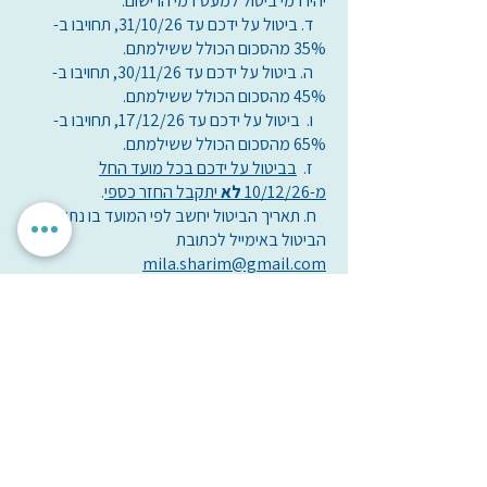
יהיו דמי ביטול למעט דמי הרישום.
ד. ביטול על ידכם עד 31/10/26, תחויבו ב-
35% מהסכום הכולל ששילמתם.
ה. ביטול על ידכם עד 30/11/26, תחויבו ב-
45% מהסכום הכולל ששילמתם.
ו. ביטול על ידכם עד 17/12/26, תחויבו ב-
65% מהסכום הכולל ששילמתם.
ז.
בביטול על ידכם בכל מועד החל
מ-10/12/26
לא
יתקבל החזר כספי
.
ח. תאריך הביטול יחשב לפי המועד בו נתקבל
הביטול באימייל לכתובת
mila.sharim@gmail.com
יש לוודא שהביטול התקבל במיל"ה
.
תוספת לתנאים הכללים:
1. למשתתפים שמבקשים לבטל את
השתתפותם באירוע עומדות שתי אפשרויות:
א. לקבל החזר כספי בהתאם לתנאי ביטול
עסקה המפורט בתקנון זה.
ב. למצוא משתתף חלופי בהסכמת השותף
לחדר, ולקבל את מלא התשלום בחזרה,