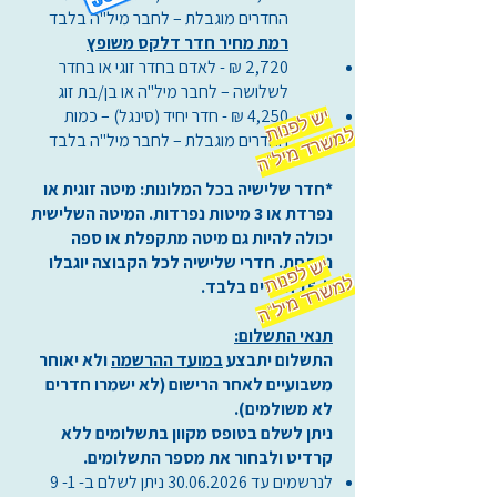
החדרים מוגבלת – לחבר מיל"ה בלבד
רמת מחיר חדר דלקס משופץ
2,720 ₪ - לאדם בחדר זוגי או בחדר
לשלושה – לחבר מיל"ה או בן/בת זוג
4,250 ₪ - חדר יחיד (סינגל) – כמות
יש
ל
פ
מ
ש
ר
ד
מ
יל
נות ל
"ה
החדרים מוגבלת – לחבר מיל"ה בלבד
*חדר שלישיה בכל המלונות: מיטה זוגית או
נפרדת או 3 מיטות נפרדות. המיטה השלישית
יכולה להיות גם מיטה מתקפלת או ספה
נפתחת. חדרי שלישיה לכל הקבוצה יוגבלו
יש
ל
פ
נ
מ
ש
ר
ד
מ
יל
ות ל
"ה
ל-15 חדרים בלבד.
תנאי התשלום:
התשלום יתבצע
במועד ההרשמה
ולא יאוחר
משבועיים לאחר הרישום (לא ישמרו חדרים
לא משולמים).
ניתן לשלם בטופס מקוון בתשלומים ללא
קרדיט ולבחור את מספר התשלומים.
לנרשמים עד
30.06.2026
ניתן לשלם ב- 1- 9