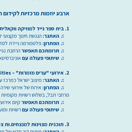
ארבע יוזמות מרכזיות לקידום ה
1. בית ספר נייד למוזיקה ווקאלית
♫
האתגר:
הנגשת חינוך מקצועי ל
♫
הפתרון:
פלטפורמה ניידת לסדנא
♫
תרומתכם תאפשר
הרחבת נגיש
♫
שיתופי פעולה עם
אוניברסיטא
2. אירועי "ערים מזמרות" – IVOCI - Israel Vocal Cities
♫
האתגר:
מיצוב ישראל כמרכז עו
♫
הפתרון:
אירוח של אירועי שירה 
מרחבי תבל, בשלוש רשויות מקומיות 
♫
תרומתכם תאפשר
קיום אירוע
♫
שיתופי פעולה עם
רשויות ומו
3. תוכנית מצוינוּת למנצחים.ות צעירים.ות בזמר העברי
♫
האתגר:
פיתוח דור חדש של מנ