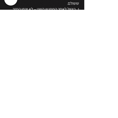
ששולם.
ג. ביטול לאחר המפגש השני – לא יינתן החזר
כספי.
כתובת מייל לביטול השתתפות
mila.sharim@gmail.com
.
יש לוודא
שהביטול התקבל במייל של מיל"ה.
תשלום לאירוע בקישור האוטומטי או בכל דרך
אחרת, מהווה אישור כי אתם, המשלמים,
קראתם את התקנון הכולל את: תנאי התשלום
והביטול, הבנתם ומקבלים אותו במלואו על כל
סעיפיו ותתי סעיפיו.
רון גנג- מנכ"ל מיל"ה
קראתי את תקנון
הרישום והבנתי, רוצה
לשלם
הגדרות אישיות
לאשר הכל