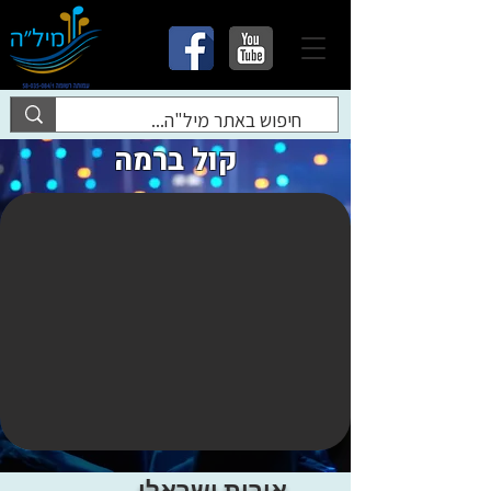
קול ברמה
אירית ישראלי