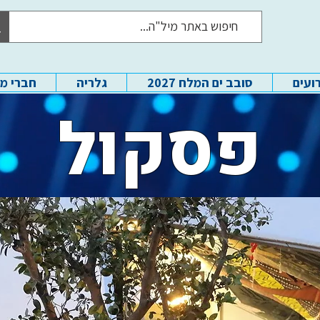
ועים
סובב ים המלח 2027
גלריה
חברי מ
פסקול