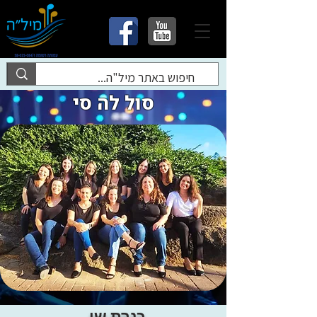
סול לה סי
כנרת שי