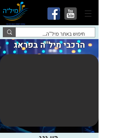
הרכבי מיל''ה בפראג
רון גנג