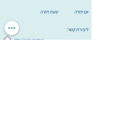
יום חזרה
שעת חזרה
ליצירת קשר:
http://www.matnas-
kz.co.il/html5/ProLookup.taf?
_ID=15071&did=4460&G=9660&SM=10181
הגדרות אישיות
לאשר הכל
אנחנו מכבדים את הפרטיות שלך. האתר משתמש בעוגיות חיוניות
לתפקוד תקין, וכן בעוגיות נוספות לשיפור חוויית השימוש וניתוח
אנונימי. איננו מציגים פרסומות ואיננו משתפים מידע עם
מפרסמים. ניתן לבחור אילו עוגיות לאפשר.
עמותת
מיל"ה
-
מ
רכז
י
שראלי
למקהלות וחבורות זמר
milachoirs.com