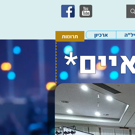
יל"ה
ארכיון
תרומות
יים