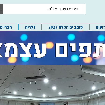
ועים
סובב ים המלח 2027
גלריה
חברי מ
פים עצמא