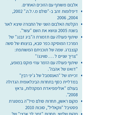
אלבום משותף עם הזוכים האחרים.
דיפלומות זהב ב-"סולם מ.י.ל.ה." 2002,
2004, 2006
הקלטת האלבום השני של החבורה שיצא לאור
בשנת 2005 ונושא את השם "עשר".
שיתוף פעולה עם תזמורת ה"ביג זבנג" של
המרכז המוסיקה כפר סבא, בניצוחו של סשה
קנצברג. שמה של תוכניתם המשותפת:
"צריך שניים ל . . . סווינג!"
שיתוף פעולה עם הזמר עוזי פוקס במופע,
"דואט של אהבה".
זכייתו של "האנסמבל של ג'יני רבין"
במדליית כסף בתחרות הבינלאומית הגדולה
בעולם "אולימפיאדת המקהלות, גראץ
2008".
מקום ראשון, תחרות סולם מיל"ה במסגרת
פסטיבל "ווקאליל", סוכות 2010
מקום שלישי, תחרות "זמר לך ארצי" של