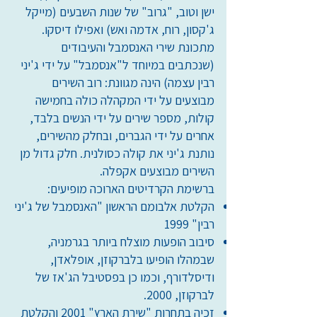
ישן וטוב, "גרוב" של שנות השבעים (מייקל
ג'קסון, רוח, אדמה ואש) ואפילו דיסקו.
מתכונת שירי האנסמבל והעיבודים
(שנכתבים במיוחד ל"אנסמבל" על ידי ג'יני
רבין עצמה) הינה מגוונת: רוב השירים
מבוצעים על ידי המקהלה כולה בחמישה
קולות, מספר שירים על ידי הנשים בלבד,
אחרים על ידי הגברים, ובחלק מהשירים,
נותנת ג'יני את קולה כסולנית. חלק גדול מן
השירים מבוצעים אקפלה.
ברשימת הקרדיטים הארוכה מופיעים:
הקלטת אלבומם הראשון "האנסמבל של ג'יני
רבין" 1999
סיבוב הופעות מוצלח ביותר בגרמניה,
שבמהלו הופיעו בלברקוזן, אופלאדן,
ודיסלדורף, וכמו כן בפסטיבל הג'אז של
לברקוזן, 2000.
זכיה בתחרות "שירת הארץ" 2001 והקלטת