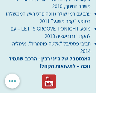
משרד החינוך, 2010
ערב עם רמי שולר (זוכה פרס ראש הממשלה)
במופע "קצב משגע" 2011
מופע LET"S GROOVE TONIGHT – עם
להקת "גרוביטציה 2013
חביבי פסטיבל "אלטה-פוסטריה", איטליה
2014
האנסמבל של ג'יני רבין - הרכב שתמיד
זוכה – לתשואות הקהל!
יום חזרה
שעת חזרה
שישי
16:00
ג'יני רבין
ליצירת קשר:
050-5610909