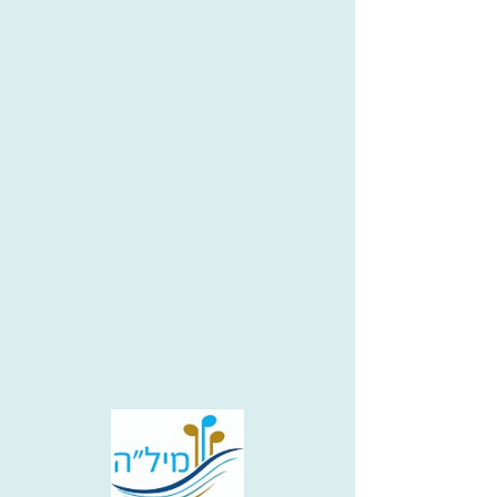
דורות
רון גנג