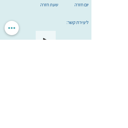
יום חזרה
שעת חזרה
ליצירת קשר:
הגדרות אישיות
לאשר הכל
אנחנו מכבדים את הפרטיות שלך. האתר משתמש בעוגיות חיוניות
לתפקוד תקין, וכן בעוגיות נוספות לשיפור חוויית השימוש וניתוח
אנונימי. איננו מציגים פרסומות ואיננו משתפים מידע עם
מפרסמים. ניתן לבחור אילו עוגיות לאפשר.
עמותת
מיל"ה
-
מ
רכז
י
שראלי
למקהלות וחבורות זמר
milachoirs.com