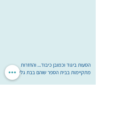
כחברי מיל"ה אנו משתתפים באירועי שירה
ופסטיבלים ברחבי הארץ, זכינו במדליית זהב
בתחרות חבורות זמר ארצית, והרחקנו עד
איטליה.
אנו מתמידים בחזרות לפחות פעם בשבוע
וכדי לשמור על כושר מופיעים בשמחה
באירועים בקהילה בחיפה וביישובי הצפון.
פעילות החבורה ממומנת על ידי החברים,
הסעות ביגוד וכמובן כיבוד... והחזרות
מתקיימות בבית הספר שוהם בבת גלים.
יום חזרה
שעת חזרה
ראשון
15:30
ליצירת קשר:
הגדרות אישיות
לאשר הכל