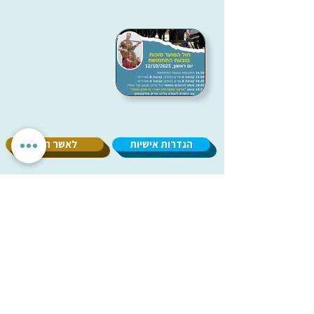
הגדרות אישיות
לאשר הכל
אנחנו מכבדים את הפרטיות שלך. האתר משתמש בעוגיות חיוניות
לתפקוד תקין, וכן בעוגיות נוספות לשיפור חוויית השימוש וניתוח
אנונימי. איננו מציגים פרסומות ואיננו משתפים מידע עם
מפרסמים. ניתן לבחור אילו עוגיות לאפשר.
עמותת
מיל"ה
-
מ
רכז
י
שראלי
למקהלות וחבורות זמר
milachoirs.com
הצהרת נגישות
|
הצהרת פרטיות
בתמיכת משרד