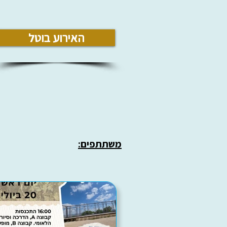
האירוע בוטל
משתתפים: