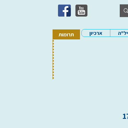
יל"ה
ארכיון
תרומות