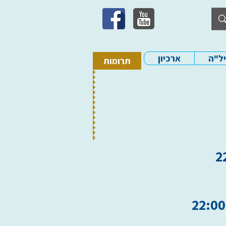
יל"ה
ארכיון
תרומות