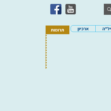
יל"ה
ארכיון
תרומות