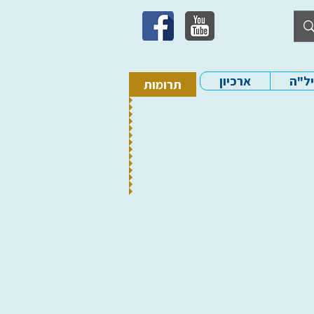
יל"ה
ארכיון
תרומות