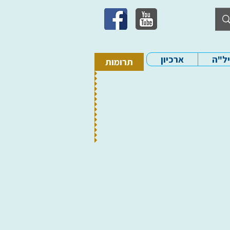
יל"ה
ארכיון
תרומות