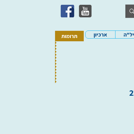
יל"ה
ארכיון
תרומות