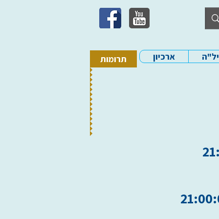
יל"ה
ארכיון
תרומות