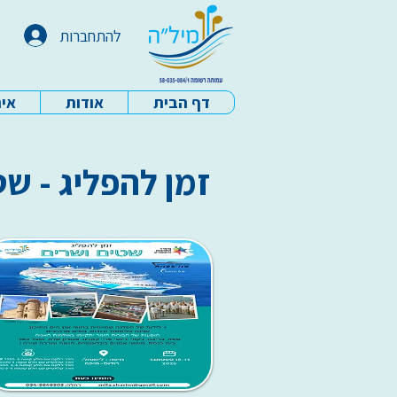
להתחברות
דף הבית
אודות
איר
עמותת מיל"ה - דף הבית
זמן להפליג - שטים