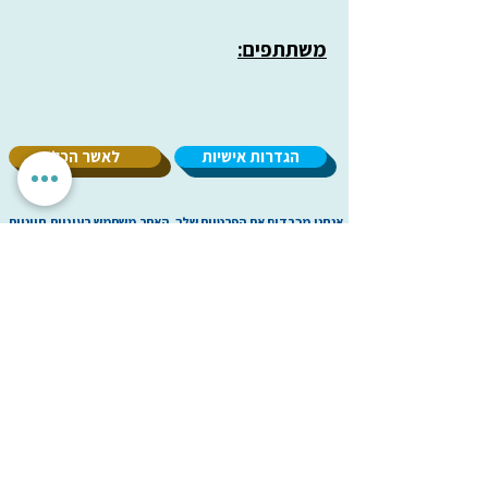
משתתפים:
הגדרות אישיות
לאשר הכל
אנחנו מכבדים את הפרטיות שלך. האתר משתמש בעוגיות חיוניות
לתפקוד תקין, וכן בעוגיות נוספות לשיפור חוויית השימוש וניתוח
אנונימי. איננו מציגים פרסומות ואיננו משתפים מידע עם
מפרסמים. ניתן לבחור אילו עוגיות לאפשר.
עמותת
מיל"ה
-
מ
רכז
י
שראלי
למקהלות וחבורות זמר
milachoirs.com
הצהרת נגישות
|
הצהרת פרטיות
בתמיכת משרד
התרבות והספורט