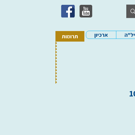
יל"ה
ארכיון
תרומות