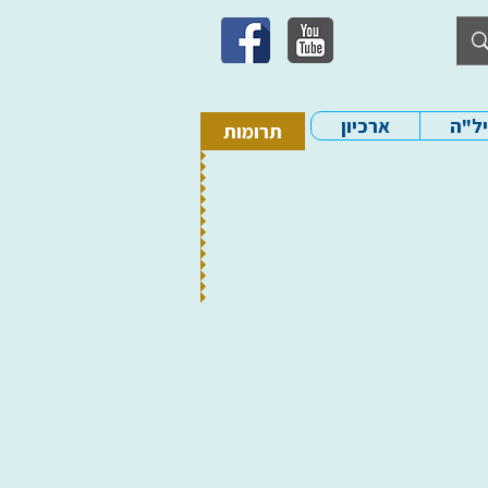
יל"ה
ארכיון
תרומות