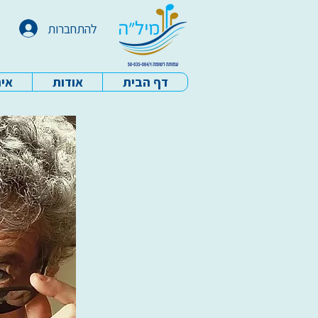
להתחברות
דף הבית
אודות
איר
עמותת מיל"ה - דף הבית