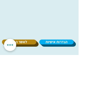
הגדרות אישיות
לאשר הכל
אנחנו מכבדים את הפרטיות שלך. האתר משתמש בעוגיות חיוניות
לתפקוד תקין, וכן בעוגיות נוספות לשיפור חוויית השימוש וניתוח
אנונימי. איננו מציגים פרסומות ואיננו משתפים מידע עם
מפרסמים. ניתן לבחור אילו עוגיות לאפשר.
עמותת
מיל"ה
-
מ
רכז
י
שראלי
למקהלות וחבורות זמר
milachoirs.com
הצהרת נגישות
|
הצהרת פרטיות
בתמיכת משרד
התרבות והספורט