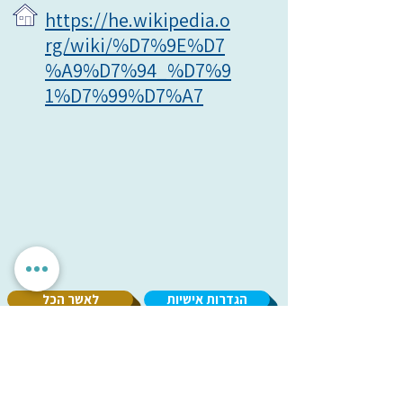
https://he.wikipedia.o
rg/wiki/%D7%9E%D7
%A9%D7%94_%D7%9
1%D7%99%D7%A7
הגדרות אישיות
לאשר הכל
אנחנו מכבדים את הפרטיות שלך. האתר משתמש בעוגיות חיוניות
לתפקוד תקין, וכן בעוגיות נוספות לשיפור חוויית השימוש וניתוח
אנונימי. איננו מציגים פרסומות ואיננו משתפים מידע עם
מפרסמים. ניתן לבחור אילו עוגיות לאפשר.