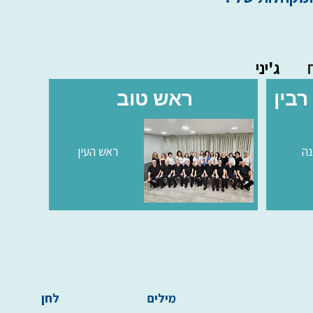
ג'יני
רבין
ראש טוב
נה
ראש העין
מילים
לחן