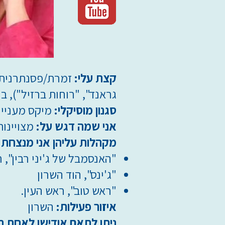
קצת עלי:
זמרת/פסנתרנית (בי
גראנד", "רוחות ברזיל"), ב
סגנון מוסיקלי:
מיקס מעניין 
אני שמה דגש על:
מצויינות
מקהלות עליהן אני מנצחת:
"האנסמבל של ג'יני רבין", 
"ג'ינס", הוד השרון
"ראש טוב", ראש העין.
איזור פעילות:
השרון
ניתן לתאם אודישן לאחת ה