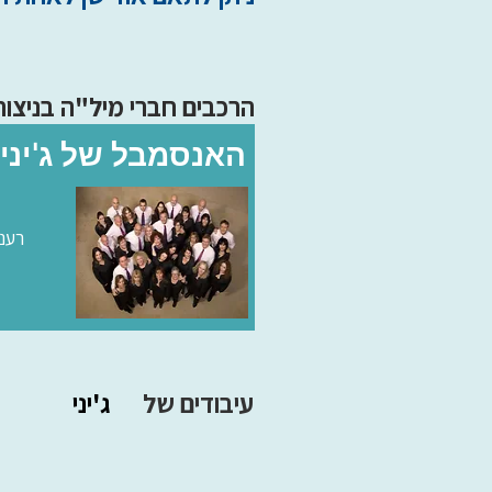
הרכבים חברי מיל"ה בניצוח
האנסמבל של ג'יני 
רענ
עיבודים של
ג'יני