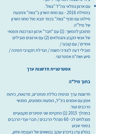
עם ארגון גמלאי צה"ל "צוות".
בתחילת 2016 - עם מחוז השרון ב"צוות" והתנעת
פיילוט עם סניף "צוות" בכפר סבא מול מחוז השרון
של מיל"ה.
מתוכנן להמשך: (1) עם "חבר" ארגון הצרכנות והפנאי
של אנשי הקבע והגמלאים (2) עם ארגונים מובילים
אחרים / עם קובעי /
מובילי דעה לצורכי השגת / הגדלת תקציבי תמיכה /
סיוע ושת"פ אסטרטגי.
אסטרטגיית חדשנות ערך
בתוך מיל"ה
חדשנות ערך פנימית כוללת סמינרים, סדנאות, כיתות
אומן עם אומנים בינ"ל, הופעות ומופעים, מפגשי
הרכבים ועוד.
במהלך 2015 (1) התקיימו שני סמינרים מקצועיים
מוצלחים לכ- 60 מנהלי הרכבים / חברי ועדי הרכבים
בסופי שבוע
במלון עדן בזיכרון יעקב בנושאים של העצמה וחזון,