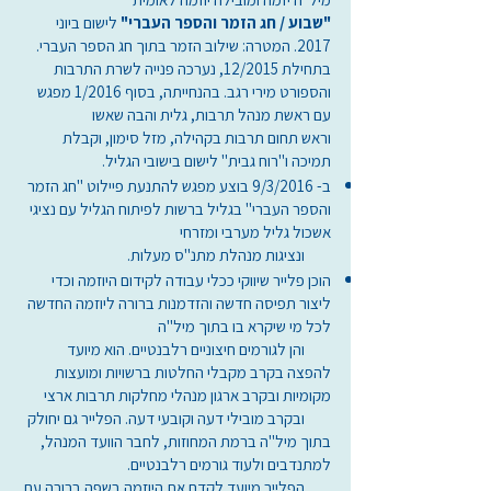
"שבוע / חג הזמר והספר העברי"
לישום ביוני
2017. המטרה: שילוב הזמר בתוך חג הספר העברי.
בתחילת 12/2015, נערכה פנייה לשרת התרבות
והספורט מירי רגב. בהנחייתה, בסוף 1/2016 מפגש
עם ראשת מנהל תרבות, גלית והבה שאשו
וראש תחום תרבות בקהילה, מזל סימון, וקבלת
תמיכה ו"רוח גבית" לישום בישובי הגליל.
ב- 9/3/2016 בוצע מפגש להתנעת פיילוט "חג הזמר
והספר העברי" בגליל ברשות לפיתוח הגליל עם נציגי
אשכול גליל מערבי ומזרחי
ונציגות מנהלת מתנ"ס מעלות.
הוכן פלייר שיווקי ככלי עבודה לקידום היוזמה וכדי
ליצור תפיסה חדשה והזדמנות ברורה ליוזמה החדשה
לכל מי שיקרא בו בתוך מיל"ה
והן לגורמים חיצוניים רלבנטיים. הוא מיועד
להפצה בקרב מקבלי החלטות ברשויות ומועצות
מקומיות ובקרב ארגון מנהלי מחלקות תרבות ארצי
ובקרב מובילי דעה וקובעי דעה. הפלייר גם יחולק
בתוך מיל"ה ברמת המחוזות, לחבר הוועד המנהל,
למתנדבים ולעוד גורמים רלבנטיים.
הפלייר מיועד לקדם את היוזמה בשפה ברורה עם