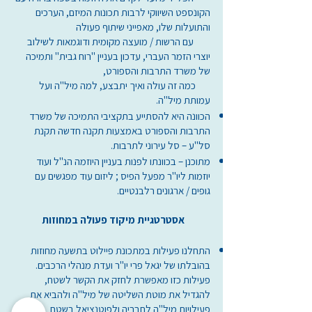
הקונספט השיווקי לרבות תכונות המיזם, הערכים
והתועלות שלו, מאפייני שיתוף פעולה
עם הרשות / מועצה מקומית ודוגמאות לשילוב
יוצרי הזמר העברי, עדכון בעניין "רוח גבית" ותמיכה
של משרד התרבות והספורט,
כמה זה עולה ואיך יתבצע, למה מיל"ה ועל
עמותת מיל"ה.
הכוונה היא להסתייע בתקציבי התמיכה של משרד
התרבות והספורט באמצעות תקנה חדשה תקנת
סל"ע – סל עירוני לתרבות.
מתוכנן – בכוונתו לפנות בעניין היוזמה הנ"ל ועוד
יוזמות ליו"ר מפעל הפיס ; ליזום עוד מפגשים עם
גופים / ארגונים רלבנטיים.
אסטרטגיית מיקוד פעולה במחוזות
התחלנו פעילות במתכונת פיילוט בתשעה מחוזות
בהובלתו של יגאל פרי יו"ר ועדת מנהלי הרכבים.
פעילות כזו מאפשרת לחזק את הקשר לשטח,
להגדיל את מוטת השליטה של מיל"ה ולהביא את
פעילויות מיל"ה לחבריה ולפוטנציאל בשטח