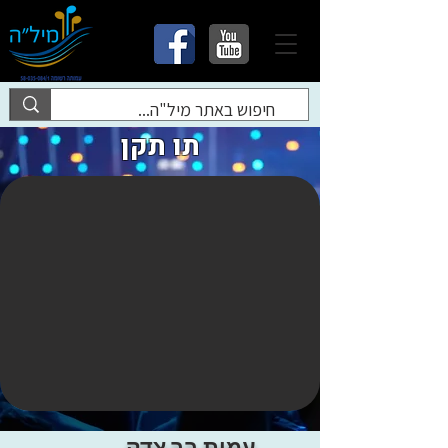
תו תקן
עמית בר צדק