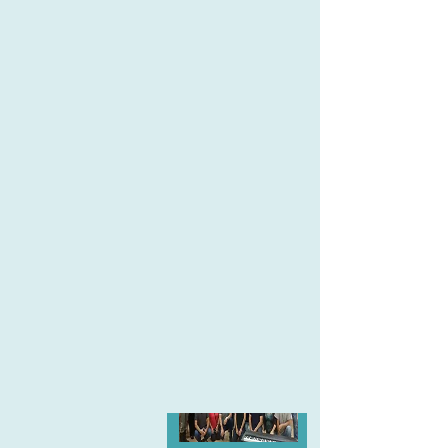
https://he.wikipedia.o
rg/wiki/%D7%93%D7
%95%D7%A8%D7%95
%D7%9F_%D7%A9%
D7%A0%D7%A7%D7
%A8
הרכבים חברי מיל"ה בניצוח
דורון