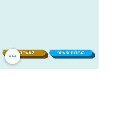
הגדרות אישיות
לאשר הכל
אנחנו מכבדים את הפרטיות שלך. האתר משתמש בעוגיות חיוניות
לתפקוד תקין, וכן בעוגיות נוספות לשיפור חוויית השימוש וניתוח
אנונימי. איננו מציגים פרסומות ואיננו משתפים מידע עם
מפרסמים. ניתן לבחור אילו עוגיות לאפשר.
עמותת
מיל"ה
-
מ
רכז
י
שראלי
למקהלות וחבורות זמר
milachoirs.com
הצהרת נגישות
|
הצהרת פרטיות
בתמיכת משרד
התרבות והספורט