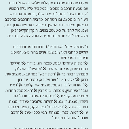
ומעברים - התקיים כנס מקהלות שלישי באשכול הפיס
עם שבעה הרכבים נוספים, ובמקביל אליו עלה המופע
"עוצמה נשית" במתנ"ס נאות שז"ר, במעמד סגן ראש
העיר חיים מסינג, ובו השתתפו מרבית ההרכבים מהסבב
הראשון. מאוחר יותר המשיך האירוע באמפיתאטרון יבנה,
ושם, מול קהל של כ-2000 צופים, הוקרן הקליפ "לאן
שלא תלכי" ולאחר מכן התקיימה הופעה של עידן חביב.
ב"עוצמה נשית" השתתפו 13 חבורות זמר והרכבים
קוליים מרחבי הארץ וביצעו שירים ברוח נושא המופע
ובעיבוד המנצחים:
🎤"קולות שזורים" יבנה, מנצח: רונן בן דוד 🎤"טללים"
רמת השרון, מנצח: יוסי סידי 🎤"שחפים" ראשל"צ,
מנצחת: רבקה בר 🎤"הקול דבש" כפר סבא, מנצח: איתי
צדוק 🎤"צלילי האור" אור עקיבא, מנצח: עדי רון
🎤"הטרוגניה" בית שמש, מנצח: יאיר קלינגר 🎤"ראש
טוב" ראש העין, מנצחת: ג'יני רבין 🎤"האנסמבל החדש",
מנצח: בועז קביליו 🎤"אנסמבל נשים הרמוניה" הוד
השרון, מנצח: רון גנג 🎤"קולות שלובים" אשדוד, מנצח:
דותן בראודה 🎤"סול לה סי" באר יעקב, מנצחת: כנרת
שי 🎤"רמות יבנה", מנצחת: תמי כספי-אשל 🎤הרכב
אורח: "החתולות מיבנה"
ניהול אמנותי, הנחייה ועריכת וידאו: תמי כספי אשל