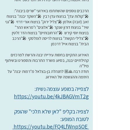
הרכבים נוספים שהשתתפו באירועי "שרים ביבנה":
🎤"קולות עדן" בניצוח עדן רבין 🎤"השקד יבנה" בניצוח
זאב (זובה) אולמן 🎤"צליל ירוק" בניצוח אורי דרזי 🎤"גני
שיר" בניצוח דורון שנקר 🎤"אלונים" ו"מראש ההר"
בניצוח יוסי קירש 🎤"הרחובותיים" בניצוח הדר זלטין
🎤"צלילי הקשת" בניצוח לריסה לומלסקי 🎤"הרכב
הבית" בניצוח אייל דרכמן
האירוע התקיים בחסות עיריית יבנה והרשת למרכזים
קהילתיים יבנה, בסיוע משרד התרבות והספורט ובשיתוף
מיל"ה
תודה רבה 🙏🏼 לחנהלה בן-בצלאל מ"רמות יבנה" על
היוזמה וההגשמה של האירוע.
לצפייה במופע עוצמה נשית:
https://youtu.be/4kJBAGVmT2g
לצפיה בקליפ "לאן שלא תלכי" שהופק
לטובת המופע:
https://youtu.be/FQ4LfWnpSOE