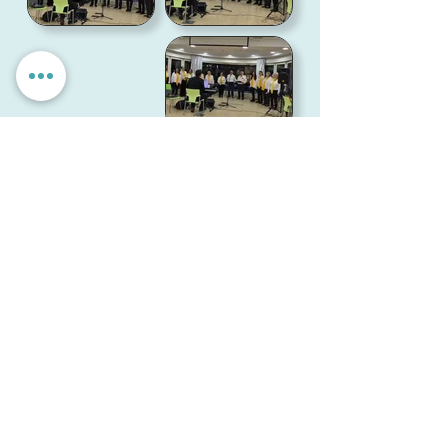
הגדרות אישיות
לאשר הכל
אנחנו מכבדים את הפרטיות שלך. האתר משתמש בעוגיות חיוניות
לתפקוד תקין, וכן בעוגיות נוספות לשיפור חוויית השימוש וניתוח
אנונימי. איננו מציגים פרסומות ואיננו משתפים מידע עם
מפרסמים. ניתן לבחור אילו עוגיות לאפשר.
עמותת
מיל"ה
-
מ
רכז
י
שראלי
למקהלות וחבורות זמר
milachoirs.com
הצהרת נגישות
|
הצהרת פרטיות
בתמיכת משרד