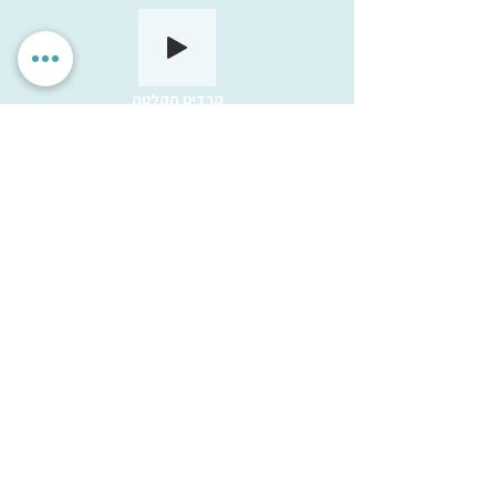
קרדיט הקלטה
הגדרות אישיות
לאשר הכל
אנחנו מכבדים את הפרטיות שלך. האתר משתמש בעוגיות חיוניות
לתפקוד תקין, וכן בעוגיות נוספות לשיפור חוויית השימוש וניתוח
אנונימי. איננו מציגים פרסומות ואיננו משתפים מידע עם
מפרסמים. ניתן לבחור אילו עוגיות לאפשר.
עמותת
מיל"ה
-
מ
רכז
י
שראלי
למקהלות וחבורות זמר
milachoirs.com
הצהרת נגישות
|
הצהרת פרטיות
בתמיכת משרד
התרבות והספורט