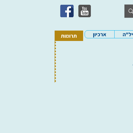
יל"ה
ארכיון
תרומות