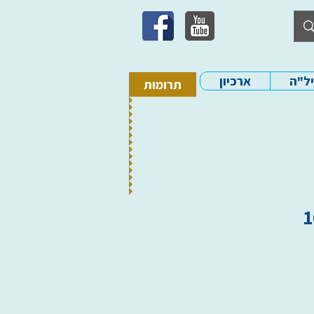
יל"ה
ארכיון
תרומות