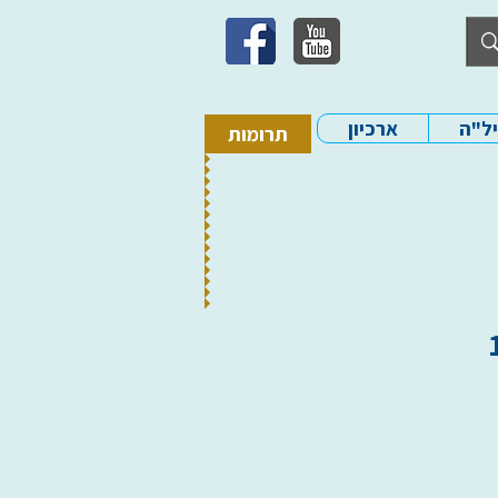
יל"ה
ארכיון
תרומות