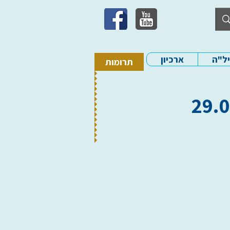
יל"ה
ארכיון
תרומות