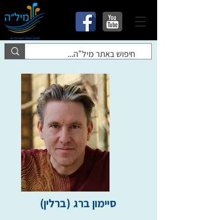
סיימון ברג (ברלין)