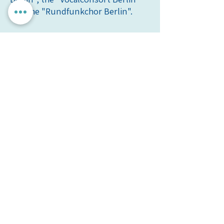
and the "Rundfunkchor Berlin".
הרכבים נוספים בניצוח
סיימון
*סנט קונראד (ברלין)
הגדרות אישיות
לאשר הכל
אנחנו מכבדים את הפרטיות שלך. האתר משתמש בעוגיות חיוניות
לתפקוד תקין, וכן בעוגיות נוספות לשיפור חוויית השימוש וניתוח
אנונימי. איננו מציגים פרסומות ואיננו משתפים מידע עם
מפרסמים. ניתן לבחור אילו עוגיות לאפשר.
עמותת
מיל"ה
-
מ
רכז
י
שראלי